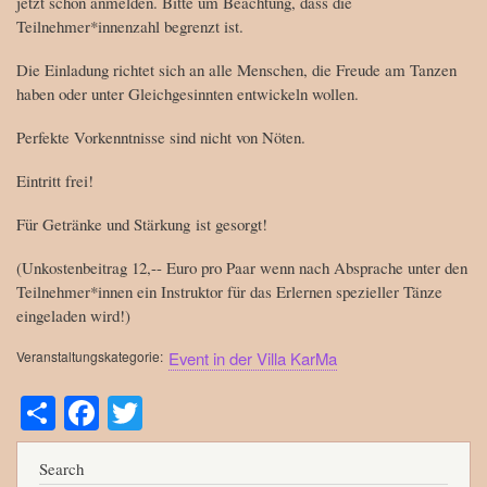
jetzt schon anmelden. Bitte um Beachtung, dass die
Teilnehmer*innenzahl begrenzt ist.
Die Einladung richtet sich an alle Menschen, die Freude am Tanzen
haben oder unter Gleichgesinnten entwickeln wollen.
Perfekte Vorkenntnisse sind nicht von Nöten.
Eintritt frei!
Für Getränke und Stärkung ist gesorgt!
(Unkostenbeitrag 12,-- Euro pro Paar wenn nach Absprache unter den
Teilnehmer*innen ein Instruktor für das Erlernen spezieller Tänze
eingeladen wird!)
Veranstaltungskategorie
Event in der Villa KarMa
S
Fa
T
ha
ce
wi
re
bo
tte
Search