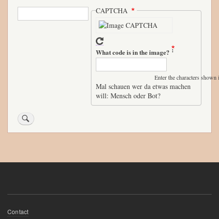
ok
r
Search
CAPTCHA
What code is in the image?
Enter the characters shown 
Mal schauen wer da etwas machen
will: Mensch oder Bot?
Fußzeilenmenü
Contact