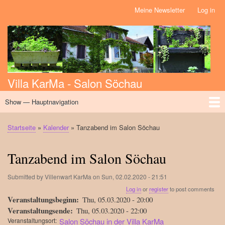
Skip
Meine Newsletter
Log in
Benutzermenü
to
main
content
Villa KarMa - Salon Söchau
Show — Hauptnavigation
Hauptnavigation
Home
Über uns
Initiativen
Massage
Kalender
News
Workshops
Events
Startseite
Kalender
Tanzabend im Salon Söchau
Breadcrumb
Tanzabend im Salon Söchau
Submitted by
Villenwart KarMa
on
Sun, 02.02.2020 - 21:51
Log in
or
register
to post comments
Veranstaltungsbeginn
Thu, 05.03.2020 - 20:00
Veranstaltungsende
Thu, 05.03.2020 - 22:00
Veranstaltungsort
Salon Söchau in der Villa KarMa