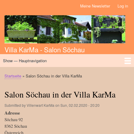
Skip
Meine Newsletter
Log in
Benutzermenü
to
main
content
Villa KarMa - Salon Söchau
Show — Hauptnavigation
Hauptnavigation
Home
Über uns
Initiativen
Massage
Kalender
News
Workshops
Events
Startseite
Salon Söchau in der Villa KarMa
Breadcrumb
Salon Söchau in der Villa KarMa
Submitted by
Villenwart KarMa
on
Sun, 02.02.2020 - 20:20
Adresse
Söchau 92
8362
Söchau
Österreich