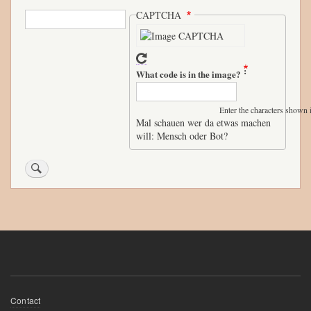
ok
r
Search
CAPTCHA
What code is in the image?
Enter the characters shown 
Mal schauen wer da etwas machen
will: Mensch oder Bot?
Fußzeilenmenü
Contact