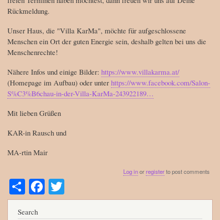
Rückmeldung.
Unser Haus, die "Villa KarMa", möchte für aufgeschlossene
Menschen ein Ort der guten Energie sein, deshalb gelten bei uns die
Menschenrechte!
Nähere Infos und einige Bilder:
https://www.villakarma.at/
(Homepage im Aufbau) oder unter
https://www.facebook.com/Salon-
S%C3%B6chau-in-der-Villa-KarMa-243922189…
Mit lieben Grüßen
KAR-in Rausch und
MA-rtin Mair
Log in
or
register
to post comments
S
Fa
T
ha
ce
wi
re
bo
tte
Search