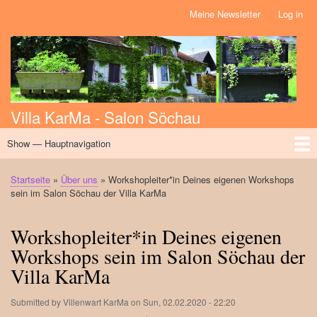
Skip
Meine Newsletter
Log in
Benutzermenü
to
main
content
Villa KarMa - Salon Söchau
Show — Hauptnavigation
Hauptnavigation
Home
Über uns
Initiativen
Massage
Kalender
News
Workshops
Events
Startseite
Über uns
Workshopleiter*in Deines eigenen Workshops
Breadcrumb
sein im Salon Söchau der Villa KarMa
Workshopleiter*in Deines eigenen
Workshops sein im Salon Söchau der
Villa KarMa
Submitted by
Villenwart KarMa
on
Sun, 02.02.2020 - 22:20