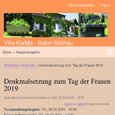
Skip
Meine Newsletter
Log in
Benutzermenü
to
main
content
Villa KarMa - Salon Söchau
Show — Hauptnavigation
Hauptnavigation
Home
Über uns
Initiativen
Massage
Kalender
News
Workshops
Events
Startseite
Kalender
Denkmalsetzung zum Tag der Frauen 2019
Breadcrumb
Denkmalsetzung zum Tag der Frauen
2019
Submitted by
Villenwart KarMa
on
Sat, 02.03.2019 - 18:37
Log in
or
register
to post comments
Veranstaltungsbeginn
Fri, 08.03.2019 - 10:00
Veranstaltungsende
Fri, 08.03.2019 - 13:00