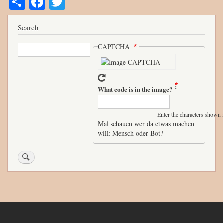
ha
ce
wi
re
bo
tte
Search
ok
r
Search
CAPTCHA
What code is in the image?
Enter the characters shown 
Mal schauen wer da etwas machen
will: Mensch oder Bot?