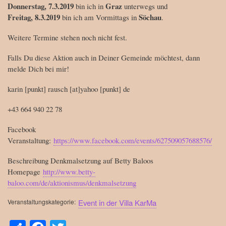
Donnerstag,
7.3.2019
Graz
bin ich in
unterwegs und
Freitag, 8.3.2019
Söchau
bin ich am Vormittags in
.
Weitere Termine stehen noch nicht fest.
Falls Du diese Aktion auch in Deiner Gemeinde möchtest, dann
melde Dich bei mir!
karin [punkt] rausch [at]yahoo [punkt] de
+43 664 940 22 78
Facebook
Veranstaltung:
https://www.facebook.com/events/627509057688576/
Beschreibung Denkmalsetzung auf Betty Baloos
Homepage
http://www.betty-
baloo.com/de/aktionismus/denkmalsetzung
Veranstaltungskategorie
Event in der Villa KarMa
S
Fa
T