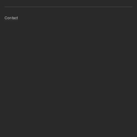
Fußzeilenmenü
Contact